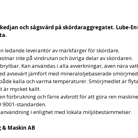
gkedjan och sågsvärd på skördaraggregatet. Lube-En®
uta.
n ledande leverantör av märkfärger för skördare.
stnar inte på vindrutan och övriga delar av skördaren.
brytbar. Kan användas i alla avverkningar, även nära vat
ned avsevärt jämfört med mineraloljebaserade smörjmed
åde kalla och varma temperaturer. Smörjmedlet är flyta
t är mycket kallt.
ten förbrukning och färre avbrott för att göra ren maskine
SO 9001-standarden.
 användning i enlighet med lokala miljöbestämmelser.
g & Maskin AB