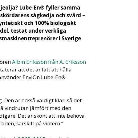
djeolja? Lube-En® fyller samma
 skördarens sågkedja och svärd –
syntetiskt och 100% biologiskt
el, testat under verkliga
smaskinentreprenörer i Sverige
nören
Albin Eriksson från A. Eriksson
aterar att det är lätt att hålla
 använder EnviOn Lube-En®
. Den är också väldigt klar, så det
 på vindrutan jämfört med den
igare. Det är skönt att inte behöva
iden, särskilt på vintern.”