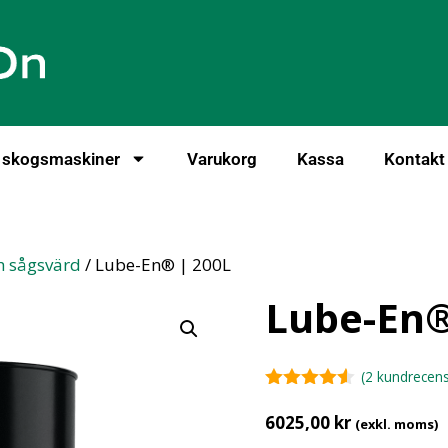
r skogsmaskiner
Varukorg
Kassa
Kontakt
h sågsvärd
/ Lube-En® | 200L
Lube-En®
(
2
kundrecens
4.50
av 5
6025,00
kr
(exkl. moms)