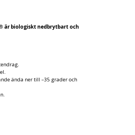
 är biologiskt nedbrytbart och
tendrag.
el.
nde ända ner till –35 grader och
n.