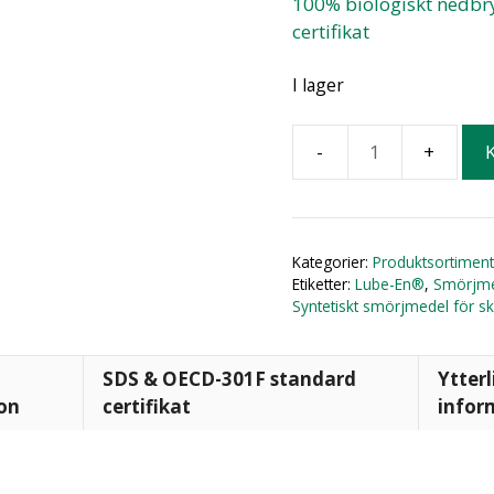
100% biologiskt nedbr
certifikat
I lager
Kategorier:
Produktsortiment
Etiketter:
Lube-En®
,
Smörjme
Syntetiskt smörjmedel för s
SDS & OECD-301F standard
Ytterl
on
certifikat
infor