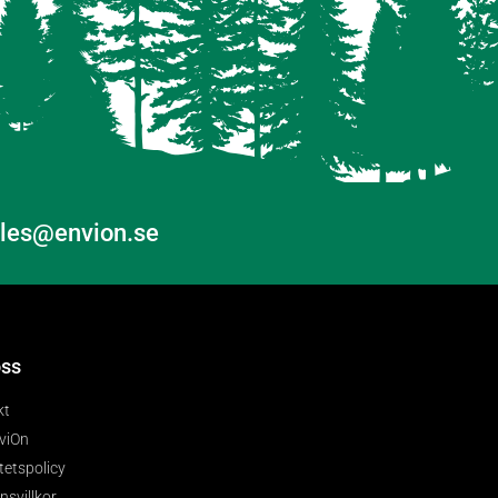
sales@envion.se
ss
kt
viOn
itetspolicy
nsvillkor