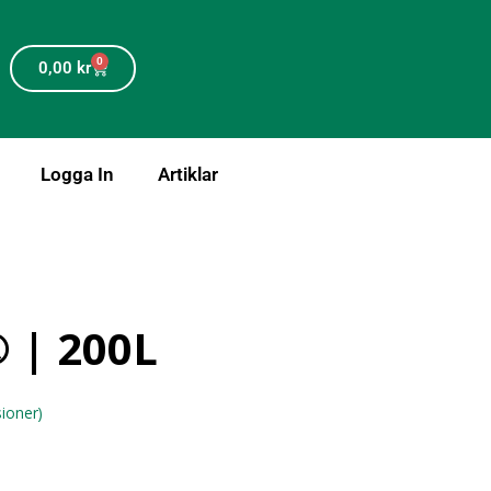
0
0,00
kr
Logga In
Artiklar
 | 200L
ioner)