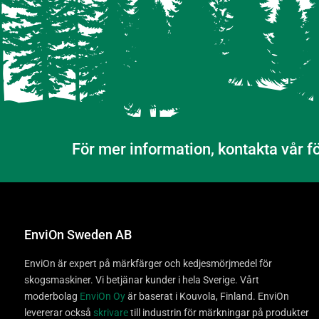
För mer information, kontakta vår f
EnviOn Sweden AB
EnviOn är expert på märkfärger och kedjesmörjmedel för
skogsmaskiner. Vi betjänar kunder i hela Sverige. Vårt
moderbolag
EnviOn Oy
är baserat i Kouvola, Finland. EnviOn
levererar också
skrivare
till industrin för märkningar på produkter