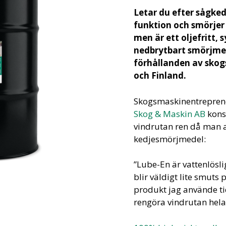
Letar du efter sågke
funktion och smörjer
men är ett oljefritt, 
nedbrytbart smörjmed
förhållanden av skog
och Finland.
Skogsmaskinentrepre
Skog & Maskin AB
konst
vindrutan ren då man
kedjesmörjmedel:
”Lube-En är vattenlöslig
blir väldigt lite smuts
produkt jag använde tid
rengöra vindrutan hela t