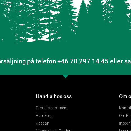
örsäljning på telefon +46 70 297 14 45 eller 
Handla hos oss
Om o
Produktsortiment
Konta
Varukorg
Om En
Kassan
Integr
Nyheter och Guider
Levera