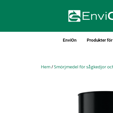
EnviOn
Produkter fö
Hem
/
Smörjmedel för sågkedjor oc