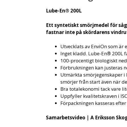
Lube-En® 200L
Ett syntetiskt smörjmedel för så
fastnar inte på skördarens vindr
Utvecklats av EnviOn som är e
Inget kladd. Lube-En
®
200L fa
100-procentigt biologiskt ned
Förbrukningen kan justeras 
Utmärkta smörjegenskaper i b
smörjer från start även när de
Bra totalekonomi tack vare li
Uppfyller kvalitetskraven i I
Förpackningen kasseras efter
Samarbetsvideo | A Eriksson Sko