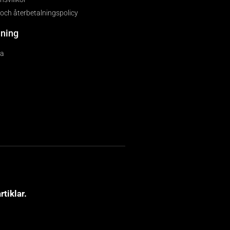
 och återbetalningspolicy
lning
ra
tiklar.