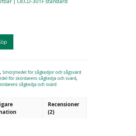
ytbar | OECD-301F standard
Köp
,
Smörjmedel för sågkedjor och sågsvärd
del för skördarens sågkedja och svärd
,
kördarens sågkedja och svärd
igare
Recensioner
mation
(2)