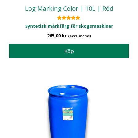
Log Marking Color | 10L | Röd
5.00
Syntetisk märkfärg för skogsmaskiner
av 5
265,00
kr
(exkl. moms)
Köp