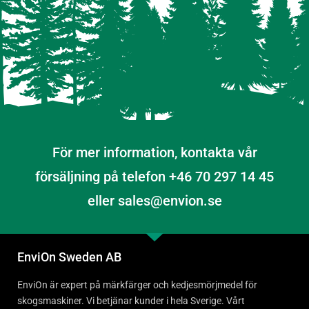
För mer information, kontakta vår
försäljning på telefon +46 70 297 14 45
eller sales@envion.se
EnviOn Sweden AB
EnviOn är expert på märkfärger och kedjesmörjmedel för
skogsmaskiner. Vi betjänar kunder i hela Sverige. Vårt