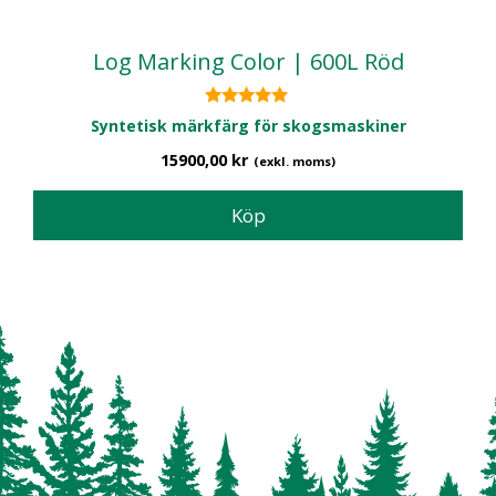
Log Marking Color | 600L Röd
5.00
Syntetisk märkfärg för skogsmaskiner
av 5
15900,00
kr
(exkl. moms)
Köp