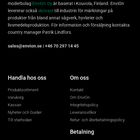
moderbolag
EnviOn Oy
är baserat i Kouvola, Finland. EnviOn
levererar också
skrivare
till industrin för märkningar på
produkter från bland annat sågverk, hyvlerier och
livsmedelsproduktion. För information och försäljning kontakta
country manager Patrik Lindfors.
sales@envion.se | +46 70 297 14 45
Handla hos oss
Om oss
Produktsortiment
Kontakt
Varukorg
Om EnviOn
Kassan
Integritetspolicy
Nyheter och Guider
Leveransvillkor
Till startsidan
Retur- och återbetalningspolicy
Betalning