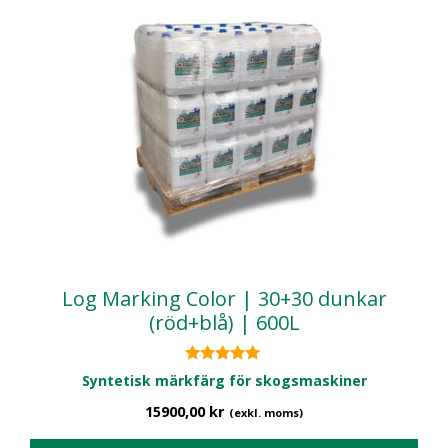
Log Marking Color | 30+30 dunkar
(röd+blå) | 600L
5.00
Syntetisk märkfärg för skogsmaskiner
av 5
15900,00
kr
(exkl. moms)