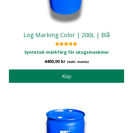
Log Marking Color | 200L | Blå
5.00
Syntetisk märkfärg för skogsmaskiner
av 5
4400,00
kr
(exkl. moms)
Köp