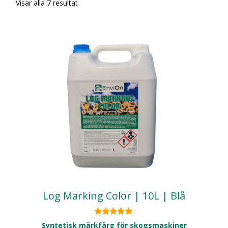
Visar alla 7 resultat
Log Marking Color | 10L | Blå
5.00
Syntetisk märkfärg för skogsmaskiner