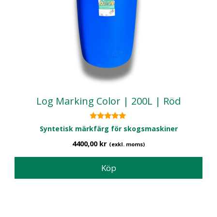
Log Marking Color | 200L | Röd
5.00
Syntetisk märkfärg för skogsmaskiner
av 5
4400,00
kr
(exkl. moms)
Köp