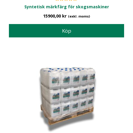
5.00
Syntetisk märkfärg för skogsmaskiner
av 5
15900,00
kr
(exkl. moms)
Köp