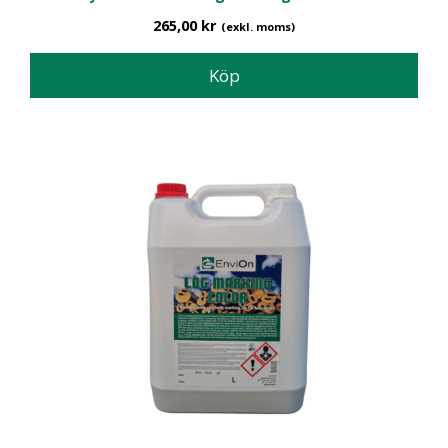
av 5
265,00
kr
(exkl. moms)
Köp